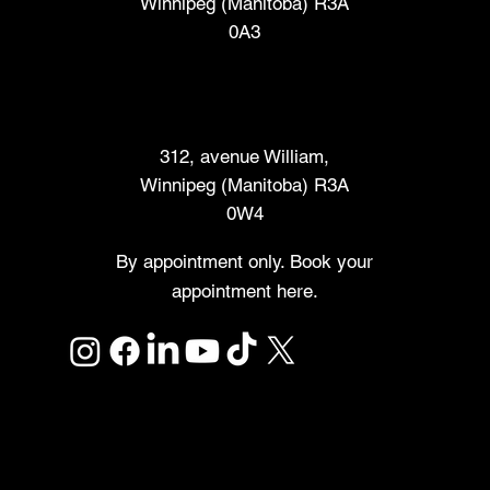
Winnipeg (Manitoba) R3A
0A3
Marché des créateurs
312, avenue William,
Winnipeg (Manitoba) R3A
0W4
By appointment only. Book your
appointment here.
Links