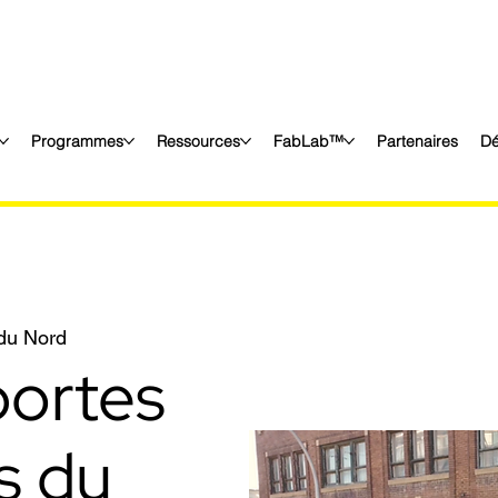
Programmes
Ressources
FabLab™
Partenaires
Dé
du Nord
portes
s du