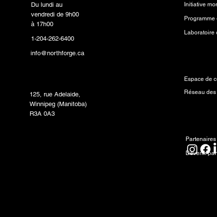
Du lundi au
vendredi de 9h00
Programme d
à 17h00
1-204-262-6400
info@northforge.ca
Ressourc
Laboratoire de fabrication
(FabLab™)
Espace de c
Réseau des
125, rue Adelaide,
Winnipeg (Manitoba)
R3A 0A3
Partenai
Partenaires
Devenir par