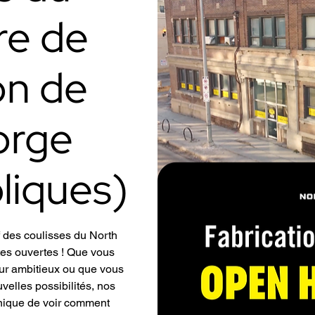
re de
on de
orge
bliques)
 des coulisses du North
tes ouvertes ! Que vous
eur ambitieux ou que vous
elles possibilités, nos
unique de voir comment