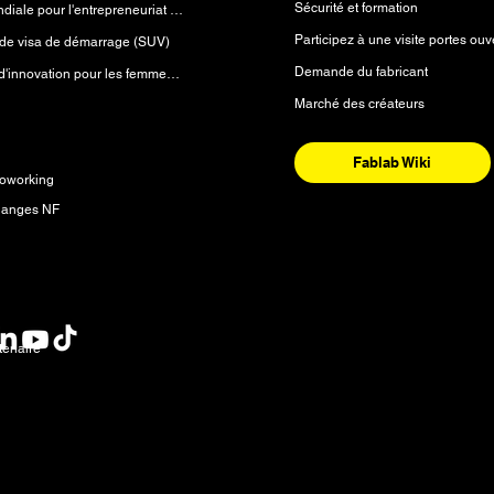
Sécurité et formation
Initiative mondiale pour l'entrepreneuriat (GEI)
Participez à une visite portes ouv
e visa de démarrage (SUV)
Demande du fabricant
Laboratoire d'innovation pour les femmes (WiLab™)
Marché des créateurs
es
Fablab Wiki
oworking
 anges NF
res
tenaire