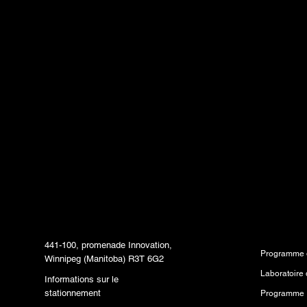
par e-mail et soyez 
informé des dernière
tendances et conten
livrés directement d
boîte de réception.
Siège social
Program
441-100, promenade Innovation,
Programme d
Winnipeg (Manitoba) R3T 6G2
Informations sur le
stationnement
Programme 