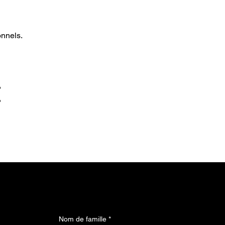
onnels.
t
Nom de famille
*