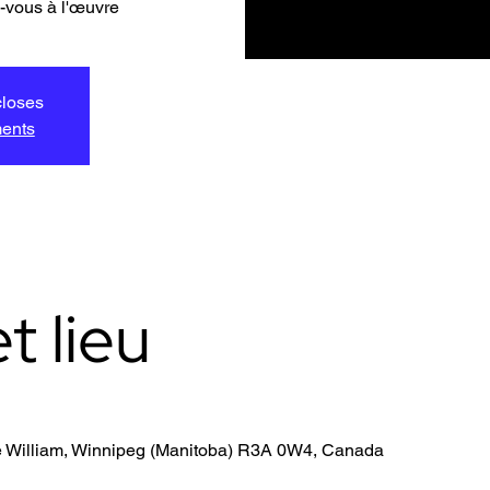
z-vous à l'œuvre
closes
ments
t lieu
e William, Winnipeg (Manitoba) R3A 0W4, Canada