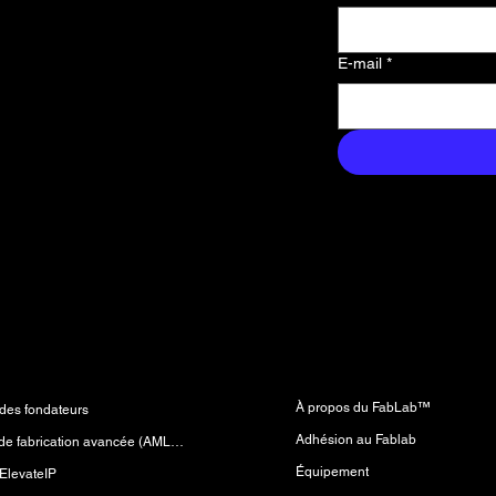
le premier
s nouvelles,
E-mail
*
us exclusifs
ans votre
Laboratoire de fabricatio
mes
(FabLab™)
À propos du FabLab™
es fondateurs
Adhésion au Fablab
Laboratoire de fabrication avancée (AMLab™)
Équipement
ElevateIP