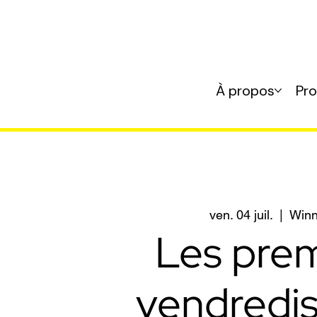
À propos
Pr
ven. 04 juil.
  |  
Winn
Les prem
vendredis