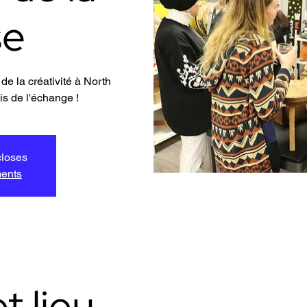
se
de la créativité à North
s de l'échange !
closes
ments
t lieu