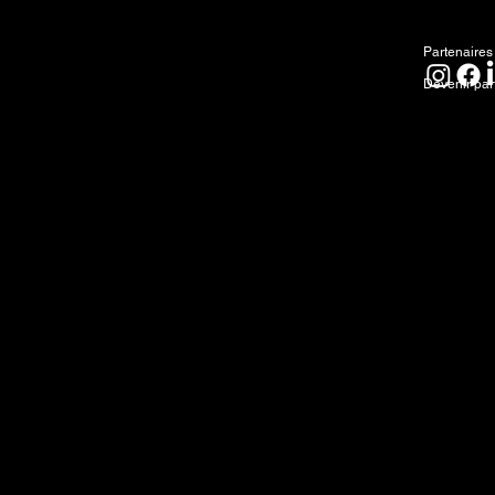
Partenai
Partenaires
Devenir par
Reconnaissance territoriale
North Forge reconnaît que nous sommes situés 
Oyate, Denesuline et Nehethowuk et que c'est 
terres ancestrales des Inuits. Nous respectons 
nous engageons à aller de l'avant en partenar