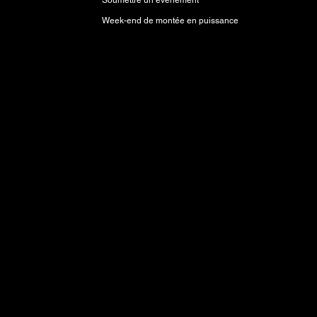
Soumettre un événement
Week-end de montée en puissance
tions Anishinaabeg, Anishininewuk, Dakota
mprend des terres qui étaient et sont les
issons les torts et les erreurs du passé et nous
liation et de collaboration.