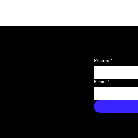
 mises à jour
Prénom
*
le premier
s nouvelles,
E-mail
*
us exclusifs
ans votre