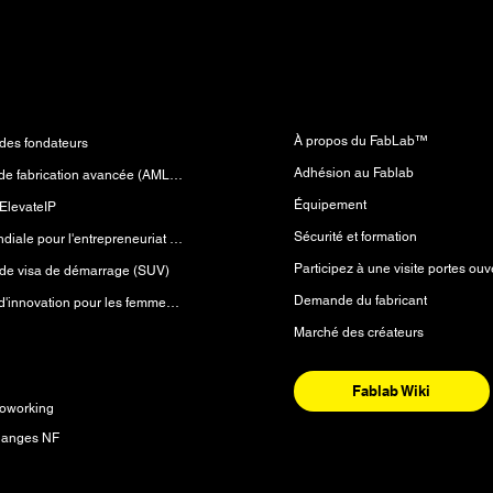
Laboratoire de fabricatio
mes
(FabLab™)
À propos du FabLab™
es fondateurs
Adhésion au Fablab
Laboratoire de fabrication avancée (AMLab™)
Équipement
ElevateIP
Sécurité et formation
Initiative mondiale pour l'entrepreneuriat (GEI)
Participez à une visite portes ouv
e visa de démarrage (SUV)
Demande du fabricant
Laboratoire d'innovation pour les femmes (WiLab™)
Marché des créateurs
es
Fablab Wiki
oworking
 anges NF