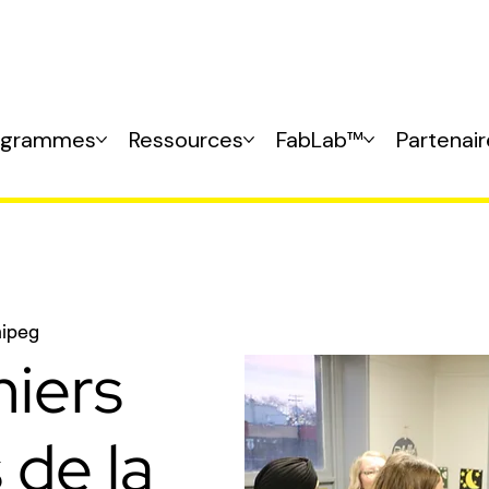
ogrammes
Ressources
FabLab™
Partenai
ipeg
iers
 de la