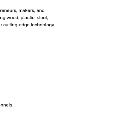
preneurs, makers, and 
g wood, plastic, steel, 
ur cutting-edge technology 
onnels.