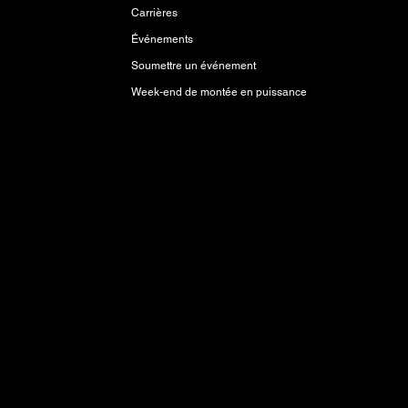
Carrières
Événements
Soumettre un événement
Week-end de montée en puissance
tions Anishinaabeg, Anishininewuk, Dakota
mprend des terres qui étaient et sont les
issons les torts et les erreurs du passé et nous
liation et de collaboration.