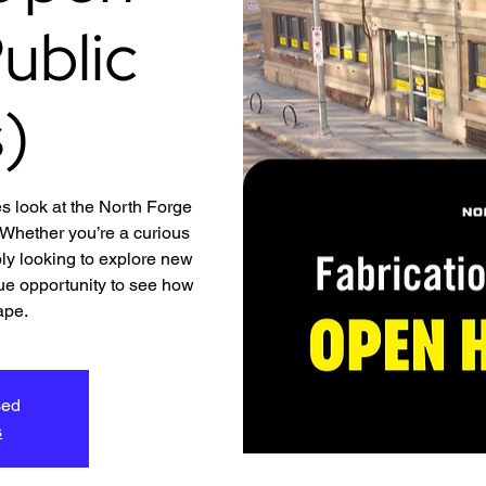
ublic
)
s look at the North Forge
hether you’re a curious
ly looking to explore new
ique opportunity to see how
ape.
sed
s