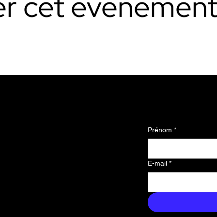
er cet événemen
 mises à jour
Prénom
*
le premier
s nouvelles,
E-mail
*
us exclusifs