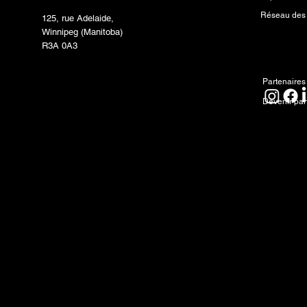
Réseau des
125, rue Adelaide,
Winnipeg (Manitoba)
R3A 0A3
Partenai
Partenaires
Devenir par
Reconnaissance territoriale
North Forge reconnaît que nous sommes situés 
Oyate, Denesuline et Nehethowuk et que c'est 
terres ancestrales des Inuits. Nous respectons 
nous engageons à aller de l'avant en partenar