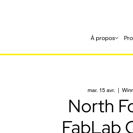
À propos
Pr
mar. 15 avr.
  |  
Win
North F
FabLab 