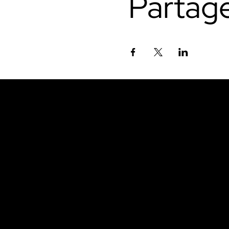
Partag
À ne pas manquer.
Inscrivez-vous à nos
par e-mail et soyez 
informé des dernière
tendances et conten