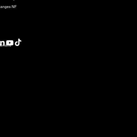
 anges NF
res
tenaire
sur le territoire du Traité n° 1, les terres ancestrales des Na
la patrie des Métis de la rivière Rouge. Le nord du Manitoba co
les traités qui ont été conclus sur ces territoires, nous reconna
iat avec les communautés autochtones dans un esprit de réconci