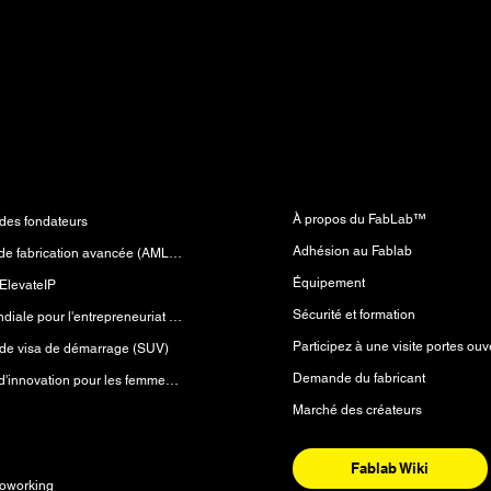
ans votre
Laboratoire de fabricatio
mes
(FabLab™)
À propos du FabLab™
es fondateurs
Adhésion au Fablab
Laboratoire de fabrication avancée (AMLab™)
Équipement
ElevateIP
Sécurité et formation
Initiative mondiale pour l'entrepreneuriat (GEI)
Participez à une visite portes ouv
e visa de démarrage (SUV)
Demande du fabricant
Laboratoire d'innovation pour les femmes (WiLab™)
Marché des créateurs
es
Fablab Wiki
oworking