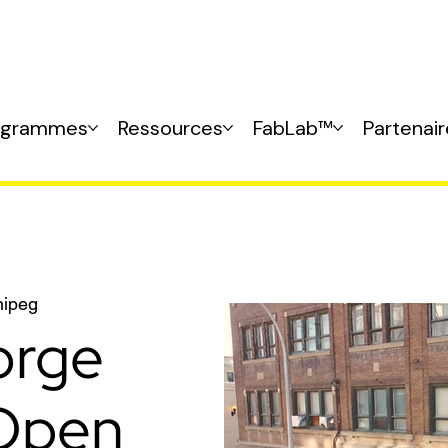
ogrammes
Ressources
FabLab™
Partenai
nipeg
orge
Open