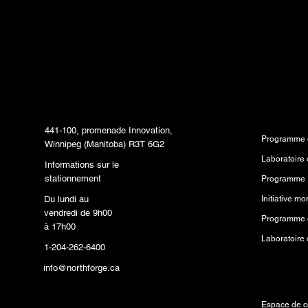
livrés directement d
boîte de réception.
Siège social
Program
441-100, promenade Innovation,
Programme d
Winnipeg (Manitoba) R3T 6G2
Informations sur le
stationnement
Programme 
Du lundi au
vendredi de 9h00
Programme d
à 17h00
1-204-262-6400
info@northforge.ca
Ressourc
Laboratoire de fabrication
(FabLab™)
Espace de c