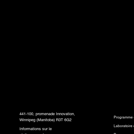
par e-mail et soyez 
informé des dernière
tendances et conten
livrés directement d
boîte de réception.
Siège social
Program
441-100, promenade Innovation,
Programme d
Winnipeg (Manitoba) R3T 6G2
Informations sur le