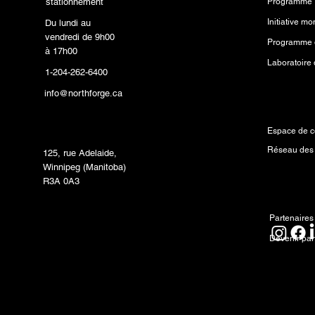
stationnement
Programme 
Du lundi au
vendredi de 9h00
Programme d
à 17h00
1-204-262-6400
info@northforge.ca
Ressourc
Laboratoire de fabrication
(FabLab™)
Espace de c
Réseau des
125, rue Adelaide,
Winnipeg (Manitoba)
R3A 0A3
Partenai
Partenaires
Devenir par