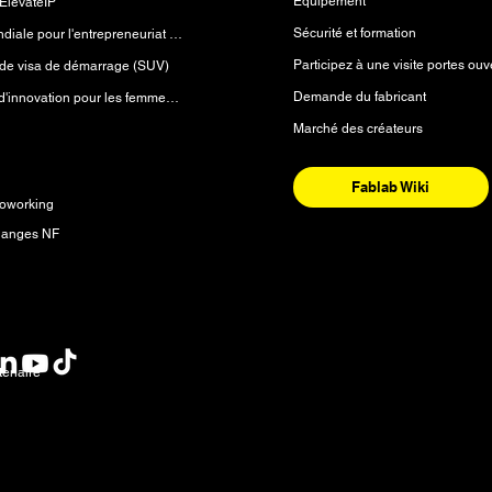
Équipement
ElevateIP
Sécurité et formation
Initiative mondiale pour l'entrepreneuriat (GEI)
Participez à une visite portes ouv
e visa de démarrage (SUV)
Demande du fabricant
Laboratoire d'innovation pour les femmes (WiLab™)
Marché des créateurs
es
Fablab Wiki
oworking
 anges NF
res
tenaire