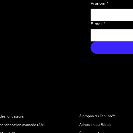
Prénom
*
le premier
s nouvelles,
E-mail
*
us exclusifs
ans votre
Laboratoire de fabricatio
mes
(FabLab™)
À propos du FabLab™
es fondateurs
Adhésion au Fablab
Laboratoire de fabrication avancée (AMLab™)