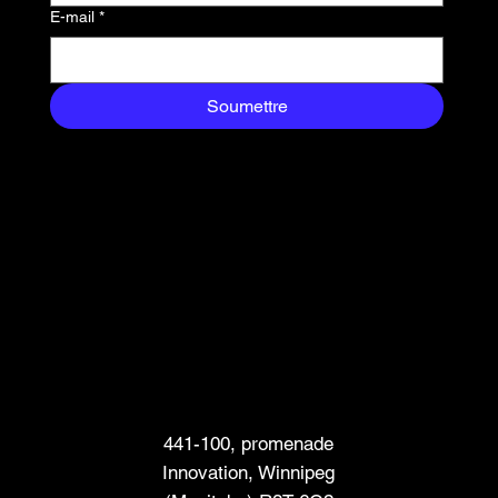
boîte de réception.
E-mail
*
Soumettre
Siège social
441-100, promenade
Innovation, Winnipeg